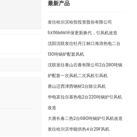
最新产品
发往哈尔滨哈投投资股份有限公司
5X116MW环保更新换代，引风机改造
沈阳沈联发往牡丹江林口海浪热电二台
130吨锅炉配套风机
沈联发往泰山石膏有限公司2台280吨锅
炉配套一次风机二次风机引风机
唐山迁西津西钢材2台除尘风机
华电富拉尔基热电2台220吨锅炉引风机
改造
大唐长春二热2台680吨锅炉引风机改造
发往哈尔滨华能供热4台29F风机