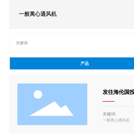
一般离心通风机
关键词:
产品
发往海伦国投
关键词:
一般离心通风机