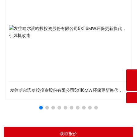
咨询热线
+86-024-89356668
E-mail
X116MW环保更新换代，引
沈阳沈联发往牡丹江林口海浪热电二
syslfj@126.com
造
获取报价