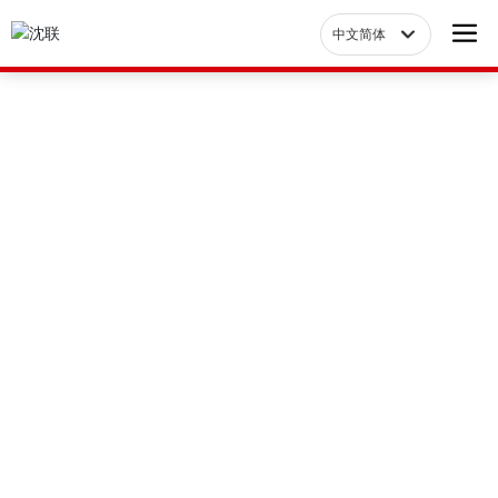
中文简体
Российская
中文简体