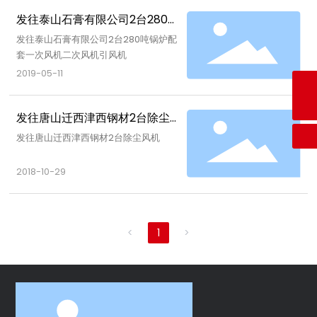
发往泰山石膏有限公司2台280
吨锅炉配套一次风机二次风机引
发往泰山石膏有限公司2台280吨锅炉配
风机
套一次风机二次风机引风机
2019-05-11
咨询热线
+86-024-89356668
E-mail
发往唐山迁西津西钢材2台除尘
syslfj@126.com
风机
发往唐山迁西津西钢材2台除尘风机
2018-10-29
<
1
>