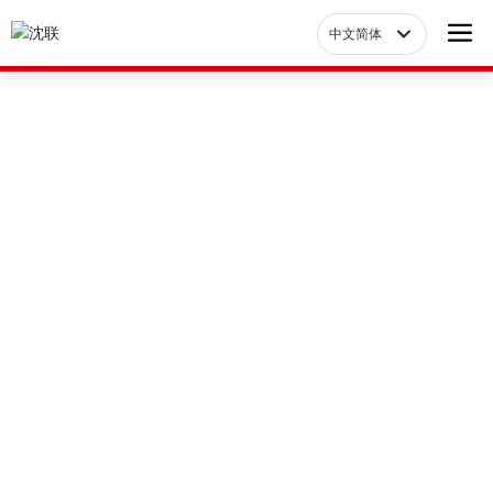
中文简体
Российская
中文简体
新闻动态