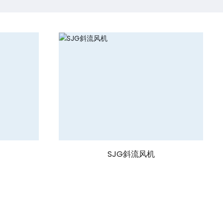
点击查看详情
SJG斜流风机