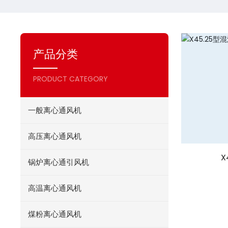
产品分类
PRODUCT CATEGORY
一般离心通风机
高压离心通风机
X
锅炉离心通引风机
高温离心通风机
煤粉离心通风机