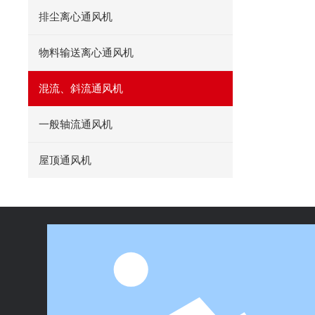
排尘离心通风机
物料输送离心通风机
混流、斜流通风机
一般轴流通风机
屋顶通风机