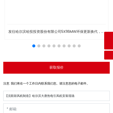
发往哈尔滨哈投投资股份有限公司5X116MW环保更新换代，引
咨询热线
风机改造
+86-024-89356668
E-mail
syslfj@126.com
获取报价
注意: 我们将在一个工作日内联系我们您。请注意您的电子邮件。
【沈联鼓风机制造】哈尔滨大唐热电引风机安装现场