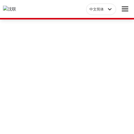
中文简体
Российская
中文简体