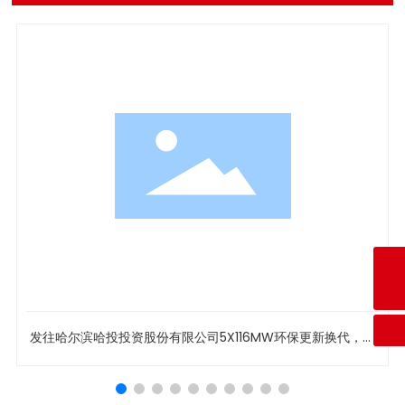
咨询热线
+86-024-89356668
E-mail
syslfj@126.com
发往哈尔滨哈投投资股份有限公司5X116MW环保更新换代，引
风机改造