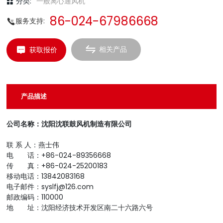
分类:
一般离心通风机
86-024-67986668
服务支持:
相关产品
获取报价
产品描述
公司名称：沈阳沈联鼓风机制造有限公司
联 系 人：燕士伟
电 话：+86-024-89356668
传 真：+86-024-25200183
移动电话：13842083168
电子邮件：syslfj@126.com
邮政编码：110000
地 址：沈阳经济技术开发区南二十六路六号