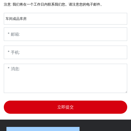
注意: 我们将在一个工作日内联系我们您。请注意您的电子邮件。
车间成品库房
立即提交