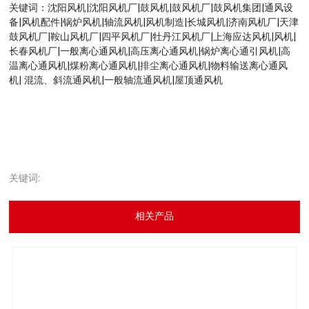
关键词：沈阳风机|沈阳风机厂|鼓风机|鼓风机厂|鼓风机集团|通风设
备|风机配件|锅炉风机|轴流风机|风机制造|长城风机|济南风机厂|天津
鼓风机厂|鞍山风机厂|四平风机厂|牡丹江风机厂|上海应达风机|风机|
长春风机厂|一般离心通风机|高压离心通风机|锅炉离心通引风机|高
温离心通风机|煤粉离心通风机|排尘离心通风机|物料输送离心通风
机| 混流、斜流通风机|一般轴流通风机|屋顶通风机
关键词:
相关产品