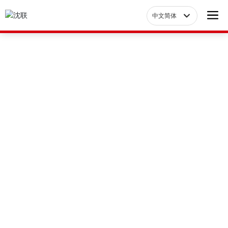
中文简体
Российская
中文简体