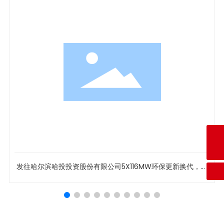
咨询热线
+86-024-89356668
E-mail
syslfj@126.com
发往哈尔滨哈投投资股份有限公司5X116MW环保更新换代，引
风机改造