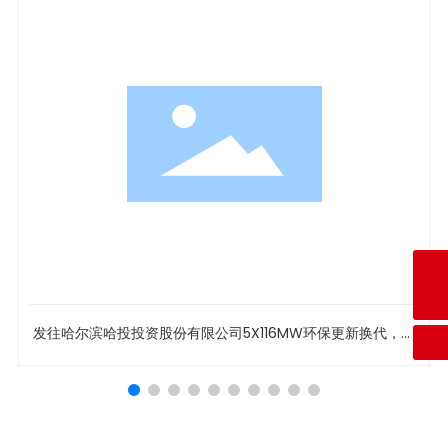
咨询热线
+86-024-89356668
E-mail
syslfj@126.com
保更新换代，引
沈阳沈联发往牡丹江林口海浪热电二台130吨锅炉配