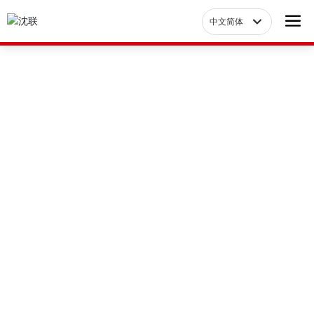
中文简体
Российская
中文简体