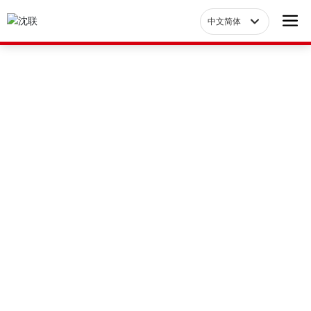
中文简体
Российская
中文简体