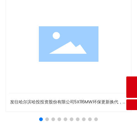
咨询热线
+86-024-89356668
E-mail
syslfj@126.com
发往哈尔滨哈投投资股份有限公司5X116MW环保更新换代，引
风机改造