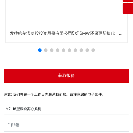
syslfj@126.com
发往哈尔滨哈投投资股份有限公司5X116MW环保更新换代，引
风机改造
获取报价
注意: 我们将在一个工作日内联系我们您。请注意您的电子邮件。
M7-16型煤粉离心风机