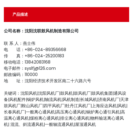
产品描述
公司名称：沈阳沈联鼓风机制造有限公司
联 系 人：燕士伟
电 话：+86-024-89356668
传 真：+86-024-25200183
移动电话：13842083168
电子邮件：syslfj@126.com
邮政编码：110000
地 址：沈阳经济技术开发区南二十六路六号
关键词：沈阳风机|沈阳风机厂|鼓风机|鼓风机厂|鼓风机集团|通风设
备|风机配件|锅炉风机|轴流风机|风机制造|长城风机|济南风机厂|天津
鼓风机厂|鞍山风机厂|四平风机厂|牡丹江风机厂|上海应达风机|风机|
长春风机厂|一般离心通风机|高压离心通风机|锅炉离心通引风机|高
温离心通风机|煤粉离心通风机|排尘离心通风机|物料输送离心通风
机| 混流、斜流通风机|一般轴流通风机|屋顶通风机