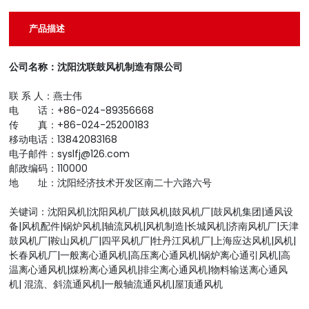
产品描述
公司名称：沈阳沈联鼓风机制造有限公司
联 系 人：燕士伟
电 话：+86-024-89356668
传 真：+86-024-25200183
移动电话：13842083168
电子邮件：syslfj@126.com
邮政编码：110000
地 址：沈阳经济技术开发区南二十六路六号
关键词：沈阳风机|沈阳风机厂|鼓风机|鼓风机厂|鼓风机集团|通风设
备|风机配件|锅炉风机|轴流风机|风机制造|长城风机|济南风机厂|天津
鼓风机厂|鞍山风机厂|四平风机厂|牡丹江风机厂|上海应达风机|风机|
长春风机厂|一般离心通风机|高压离心通风机|锅炉离心通引风机|高
温离心通风机|煤粉离心通风机|排尘离心通风机|物料输送离心通风
机| 混流、斜流通风机|一般轴流通风机|屋顶通风机