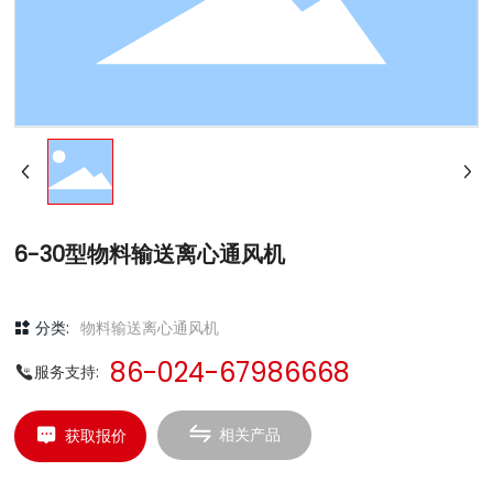
6-30型物料输送离心通风机
分类:
物料输送离心通风机
86-024-67986668
服务支持:
相关产品
获取报价